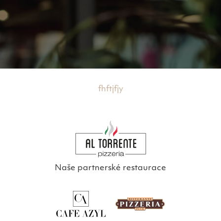
fhftjfjy
Naše partnerské restaurace